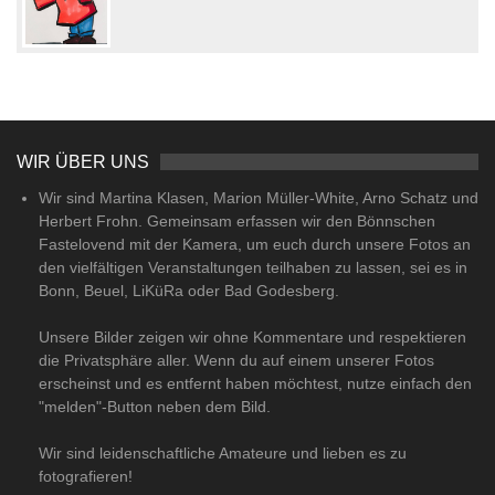
WIR ÜBER UNS
Wir sind Martina Klasen, Marion Müller-White, Arno Schatz und
Herbert Frohn. Gemeinsam erfassen wir den Bönnschen
Fastelovend mit der Kamera, um euch durch unsere Fotos an
den vielfältigen Veranstaltungen teilhaben zu lassen, sei es in
Bonn, Beuel, LiKüRa oder Bad Godesberg.
Unsere Bilder zeigen wir ohne Kommentare und respektieren
die Privatsphäre aller. Wenn du auf einem unserer Fotos
erscheinst und es entfernt haben möchtest, nutze einfach den
"melden"-Button neben dem Bild.
Wir sind leidenschaftliche Amateure und lieben es zu
fotografieren!