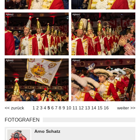
<< zurück
1
2
3
4
5
6
7
8
9
10
11
12
13
14
15
16
weiter >>
FOTOGRAFEN
Arno Schatz