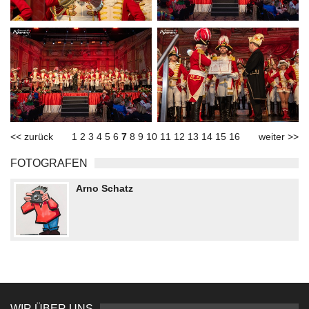
<< zurück
1
2
3
4
5
6
7
8
9
10
11
12
13
14
15
16
weiter >>
FOTOGRAFEN
Arno Schatz
WIR ÜBER UNS