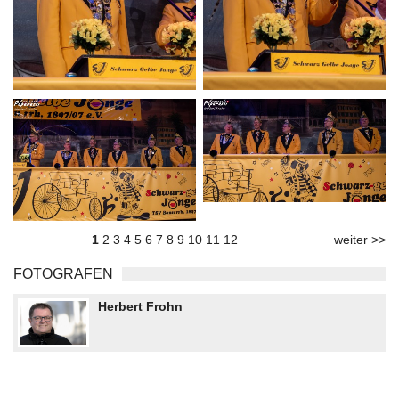
1
2
3
4
5
6
7
8
9
10
11
12
weiter >>
FOTOGRAFEN
Herbert Frohn