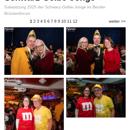
Galasitzung 2025 der Schwarz-Gelbe-Jonge im Beutler
Brückenforum
1
2
3
4
5
6
7
8
9
10
11
12
weiter >>