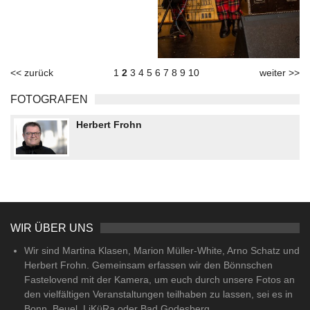
<< zurück
1
2
3
4
5
6
7
8
9
10
weiter >>
FOTOGRAFEN
Herbert Frohn
WIR ÜBER UNS
Wir sind Martina Klasen, Marion Müller-White, Arno Schatz und
Herbert Frohn. Gemeinsam erfassen wir den Bönnschen
Fastelovend mit der Kamera, um euch durch unsere Fotos an
den vielfältigen Veranstaltungen teilhaben zu lassen, sei es in
Bonn, Beuel, LiKüRa oder Bad Godesberg.