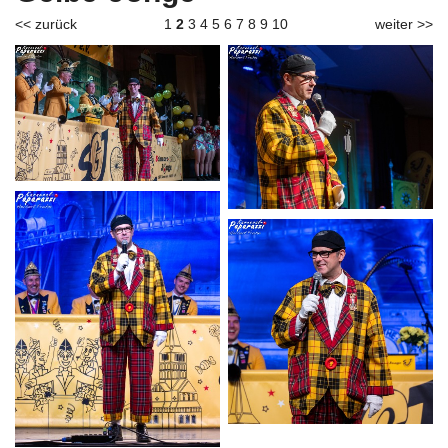
<< zurück
1
2
3
4
5
6
7
8
9
10
weiter >>