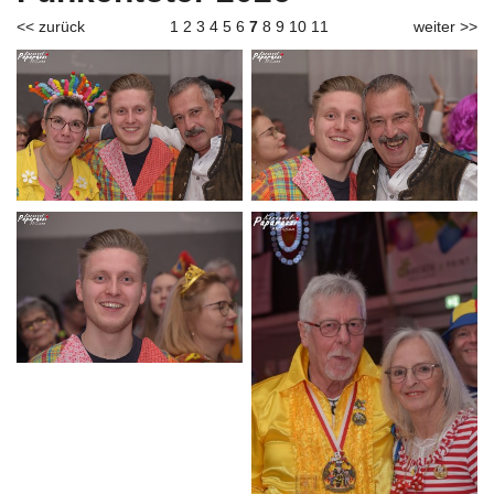
<< zurück
1
2
3
4
5
6
7
8
9
10
11
weiter >>