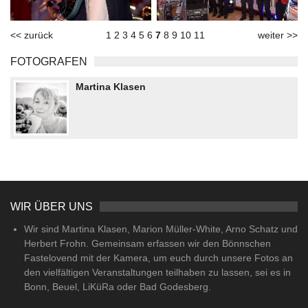
<< zurück
1
2
3
4
5
6
7
8
9
10
11
weiter >>
FOTOGRAFEN
Martina Klasen
WIR ÜBER UNS
Wir sind Martina Klasen, Marion Müller-White, Arno Schatz und
Herbert Frohn. Gemeinsam erfassen wir den Bönnschen
Fastelovend mit der Kamera, um euch durch unsere Fotos an
den vielfältigen Veranstaltungen teilhaben zu lassen, sei es in
Bonn, Beuel, LiKüRa oder Bad Godesberg.