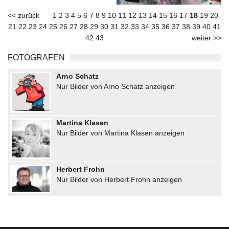
<< zurück
1
2
3
4
5
6
7
8
9
10
11
12
13
14
15
16
17
18
19
20
21
22
23
24
25
26
27
28
29
30
31
32
33
34
35
36
37
38
39
40
41
42
43
weiter >>
FOTOGRAFEN
Arno Schatz
Nur Bilder von Arno Schatz anzeigen
Martina Klasen
Nur Bilder von Martina Klasen anzeigen
Herbert Frohn
Nur Bilder von Herbert Frohn anzeigen