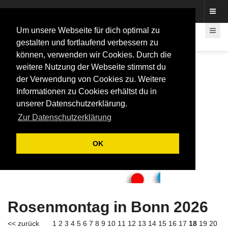
Fotos rund um den Fastelovend
Um unsere Webseite für dich optimal zu
gestalten und fortlaufend verbessern zu
können, verwenden wir Cookies. Durch die
weitere Nutzung der Webseite stimmst du
der Verwendung von Cookies zu. Weitere
Informationen zu Cookies erhältst du in
unserer Datenschutzerklärung.
Zur Datenschutzerklärung
OK
Rosenmontag in Bonn 2026
<< zurück
1
2
3
4
5
6
7
8
9
10
11
12
13
14
15
16
17
18
19
20