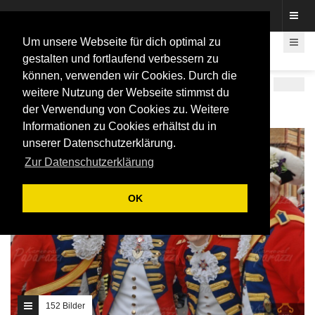
Fotos rund um den Fastelovend
Um unsere Webseite für dich optimal zu
gestalten und fortlaufend verbessern zu
können, verwenden wir Cookies. Durch die
STRASSENKARNEVAL IN BONN
weitere Nutzung der Webseite stimmst du
der Verwendung von Cookies zu. Weitere
<< zurück
1
2
3
4
5
6
7
Informationen zu Cookies erhältst du in
unserer Datenschutzerklärung.
Zur Datenschutzerklärung
OK
152 Bilder