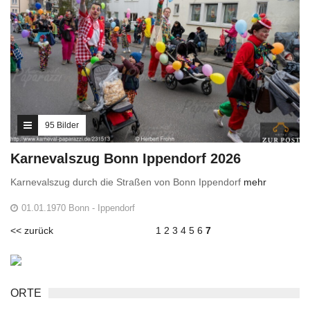
95 Bilder
Karnevalszug Bonn Ippendorf 2026
Karnevalszug durch die Straßen von Bonn Ippendorf
mehr
01.01.1970 Bonn - Ippendorf
<< zurück
1
2
3
4
5
6
7
ORTE