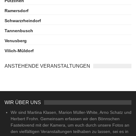
Pützchen
Ramersdorf
Schwarzrheindorf
Tannenbusch
Venusberg
Vilich-Müldorf
ANSTEHENDE VERANSTALTUNGEN
WIR ÜBER UNS
Wir sind Martina Klasen, Marion Müller-White, Arno Schatz und
Herbert Frohn. Gemeinsam erfassen wir den Bönnschen
Fastelovend mit der Kamera, um euch durch unsere Fotos an
den vielfältigen Veranstaltungen teilhaben zu lassen, sei es in