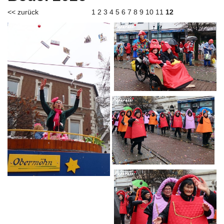
<< zurück
1
2
3
4
5
6
7
8
9
10
11
12