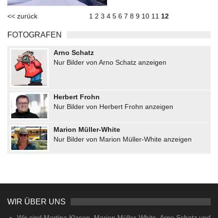
<< zurück
1
2
3
4
5
6
7
8
9
10
11
12
FOTOGRAFEN
Arno Schatz
Nur Bilder von Arno Schatz anzeigen
Herbert Frohn
Nur Bilder von Herbert Frohn anzeigen
Marion Müller-White
Nur Bilder von Marion Müller-White anzeigen
WIR ÜBER UNS
Wir sind Martina Klasen, Marion Müller-White, Arno Schatz und