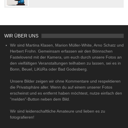
WIR ÜBER UNS
Wir sind Martina Klasen, Marion Müller-White, Arno Schatz und
Herbert Frohn. Gemeinsam erfassen wir den Bönnschen
Fastelovend mit der Kamera, um euch durch unsere Fotos an
den vielfältigen Veranstaltungen teilhaben zu lassen, sei es in
Bonn, Beuel, LiKüRa oder Bad Godesberg.
Unsere Bilder zeigen wir ohne Kommentare und respektieren
die Privatsphäre aller. Wenn du auf einem unserer Fotos
erscheinst und es entfernt haben möchtest, nutze einfach den
"melden"-Button neben dem Bild.
Wir sind leidenschaftliche Amateure und lieben es zu
fotografieren!