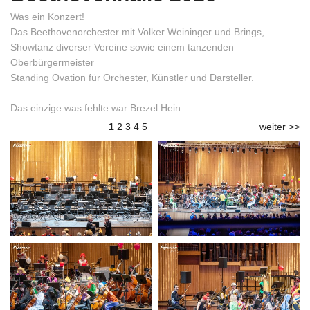
Was ein Konzert!
Das Beethovenorchester mit Volker Weininger und Brings,
Showtanz diverser Vereine sowie einem tanzenden
Oberbürgermeister
Standing Ovation für Orchester, Künstler und Darsteller.
Das einzige was fehlte war Brezel Hein.
1
2
3
4
5
weiter >>