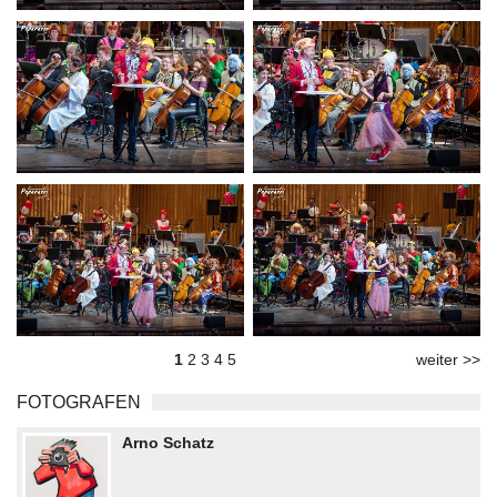
1
2
3
4
5
weiter >>
FOTOGRAFEN
Arno Schatz