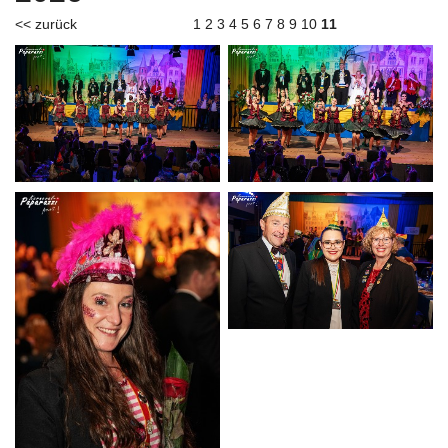
<< zurück
1
2
3
4
5
6
7
8
9
10
11