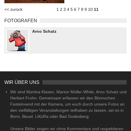
<< zurück
1
2
3
4
5
6
7
8
9
10
11
FOTOGRAFEN
Arno Schatz
WIR ÜBER UNS
Wir sind Martina Klasen, Marion Müller-White, Arno Schatz und
Herbert Frohn. Gemeinsam erfassen wir den Bönnschen
Fastelovend mit der Kamera, um euch durch unsere Fotos an
den vielfältigen Veranstaltungen teilhaben zu lassen, sei es in
Bonn, Beuel, LiKüRa oder Bad Godesberg.
Unsere Bilder zeigen wir ohne Kommentare und respektieren