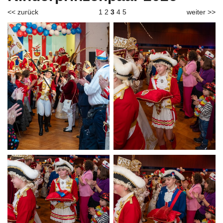
<< zurück
1
2
3
4
5
weiter >>