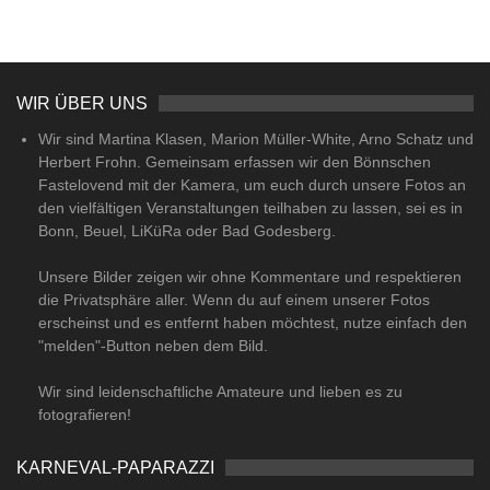
WIR ÜBER UNS
Wir sind Martina Klasen, Marion Müller-White, Arno Schatz und
Herbert Frohn. Gemeinsam erfassen wir den Bönnschen
Fastelovend mit der Kamera, um euch durch unsere Fotos an
den vielfältigen Veranstaltungen teilhaben zu lassen, sei es in
Bonn, Beuel, LiKüRa oder Bad Godesberg.
Unsere Bilder zeigen wir ohne Kommentare und respektieren
die Privatsphäre aller. Wenn du auf einem unserer Fotos
erscheinst und es entfernt haben möchtest, nutze einfach den
"melden"-Button neben dem Bild.
Wir sind leidenschaftliche Amateure und lieben es zu
fotografieren!
KARNEVAL-PAPARAZZI