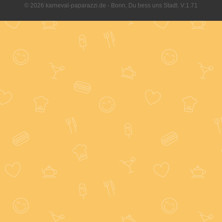
© 2026 karneval-paparazzi.de - Bonn, Du bess uns Stadt. V:1.71