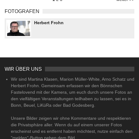
FOTOGRAFEN
Herbert Frohn
WIR ÜBER UNS
Wir sind Martina Klasen, Marion Müller-White, Arno Schatz und
Herbert Frohn. Gemeinsam erfassen wir den Bönnschen
Fastelovend mit der Kamera, um euch durch unsere Fotos an
den vielfältigen Veranstaltungen teilhaben zu lassen, sei es in
Bonn, Beuel, LiKüRa oder Bad Godesberg.
Unsere Bilder zeigen wir ohne Kommentare und respektieren
die Privatsphäre aller. Wenn du auf einem unserer Fotos
erscheinst und es entfernt haben möchtest, nutze einfach den
"melden"-Button neben dem Bild.