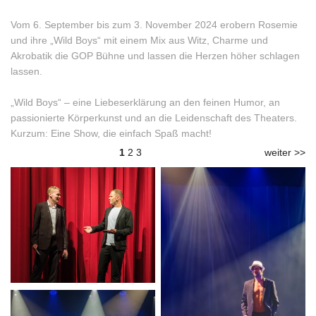
Vom 6. September bis zum 3. November 2024 erobern Rosemie
und ihre „Wild Boys“ mit einem Mix aus Witz, Charme und
Akrobatik die GOP Bühne und lassen die Herzen höher schlagen
lassen.
„Wild Boys“ – eine Liebeserklärung an den feinen Humor, an
passionierte Körperkunst und an die Leidenschaft des Theaters.
Kurzum: Eine Show, die einfach Spaß macht!
1
2
3
weiter >>