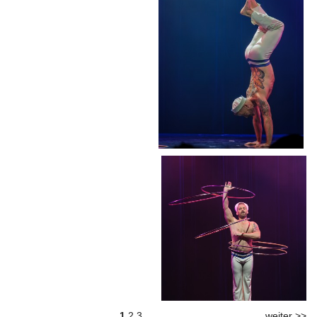
1
2
3
weiter >>