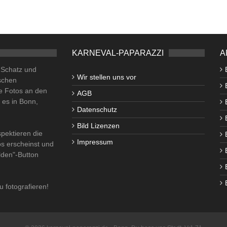
KARNEVAL-PAPARAZZI
A
o Schatz und
Wir stellen uns vor
schen
e Fotos an den
AGB
i es in Bonn,
Datenschutz
Bild Lizenzen
pektieren die
Impressum
os erscheinst und
lden"-Button
u fotografieren!