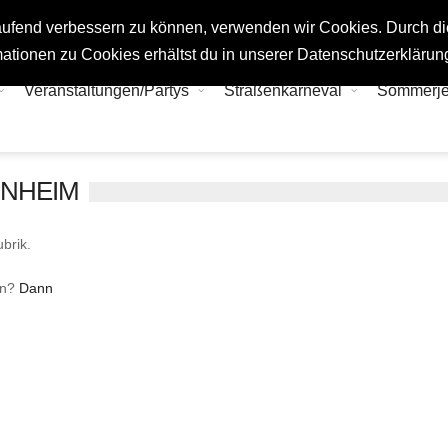
tlaufend verbessern zu können, verwenden wir Cookies. Durch d
ationen zu Cookies erhältst du in unserer Datenschutzerklärun
Veranstaltungen/Partys
Straßenkarneval
Sommerj
RNHEIM
brik.
en?
Dann