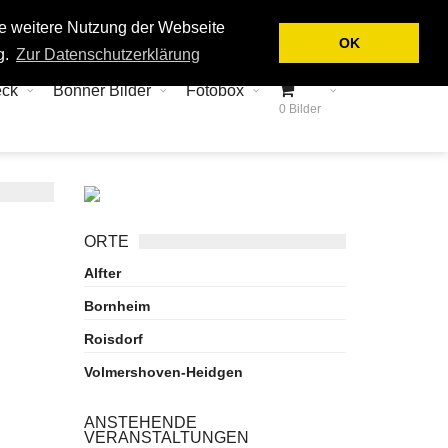
Login
Kontakt
ie weitere Nutzung der Webseite
OK
g.
Zur Datenschutzerklärung
eck
Bonner Bilder
Fotobox
0 Bilder
ORTE
Alfter
Bornheim
Roisdorf
Volmershoven-Heidgen
ANSTEHENDE
VERANSTALTUNGEN