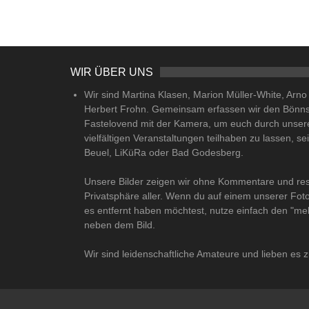
WIR ÜBER UNS
Wir sind Martina Klasen, Marion Müller-White, Arn
Herbert Frohn. Gemeinsam erfassen wir den Bönn
Fastelovend mit der Kamera, um euch durch unser
vielfältigen Veranstaltungen teilhaben zu lassen, se
Beuel, LiKüRa oder Bad Godesberg.
Unsere Bilder zeigen wir ohne Kommentare und res
Privatsphäre aller. Wenn du auf einem unserer Fot
es entfernt haben möchtest, nutze einfach den "me
neben dem Bild.
Wir sind leidenschaftliche Amateure und lieben es z