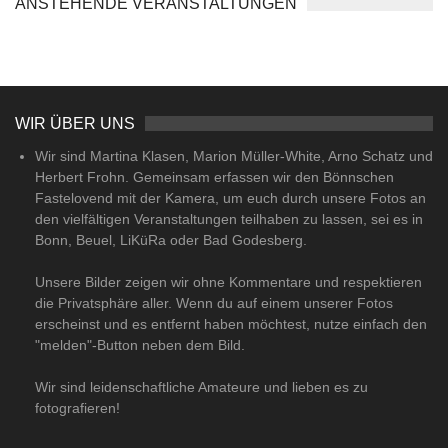
ANSTEHENDE VERANSTALTUNGEN
WIR ÜBER UNS
Wir sind Martina Klasen, Marion Müller-White, Arno Schatz und
Herbert Frohn. Gemeinsam erfassen wir den Bönnschen
Fastelovend mit der Kamera, um euch durch unsere Fotos an
den vielfältigen Veranstaltungen teilhaben zu lassen, sei es in
Bonn, Beuel, LiKüRa oder Bad Godesberg.
Unsere Bilder zeigen wir ohne Kommentare und respektieren
die Privatsphäre aller. Wenn du auf einem unserer Fotos
erscheinst und es entfernt haben möchtest, nutze einfach den
"melden"-Button neben dem Bild.
Wir sind leidenschaftliche Amateure und lieben es zu
fotografieren!