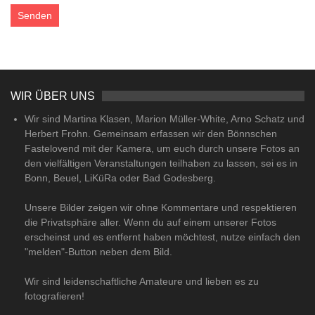
WIR ÜBER UNS
Wir sind Martina Klasen, Marion Müller-White, Arno Schatz und
Herbert Frohn. Gemeinsam erfassen wir den Bönnschen
Fastelovend mit der Kamera, um euch durch unsere Fotos an
den vielfältigen Veranstaltungen teilhaben zu lassen, sei es in
Bonn, Beuel, LiKüRa oder Bad Godesberg.
Unsere Bilder zeigen wir ohne Kommentare und respektieren
die Privatsphäre aller. Wenn du auf einem unserer Fotos
erscheinst und es entfernt haben möchtest, nutze einfach den
"melden"-Button neben dem Bild.
Wir sind leidenschaftliche Amateure und lieben es zu
fotografieren!