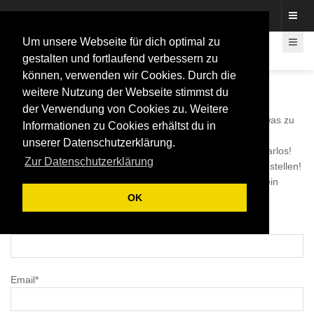
Fotos rund um den Fastelovend
Um unsere Webseite für dich optimal zu
gestalten und fortlaufend verbessern zu
können, verwenden wir Cookies. Durch die
Bild melden
weitere Nutzung der Webseite stimmst du
der Verwendung von Cookies zu. Weitere
Hier kannst du ein Bild melden. Bitte schreibe uns kurz etwas zu
Informationen zu Cookies erhältst du in
deinem Grund.
unserer Datenschutzerklärung.
Unsere Bilder erscheinen von unserer Seite aus kommentarlos!
Zur Datenschutzerklärung
Wir wollen und werden mit unseren Bilder niemanden bloßstellen!
Unserer Meinung nach gibt es Bereiche, in denen "auch" ein
Karnevalist ein Recht auf Privatsphäre hat.
OK
Name*
Email*