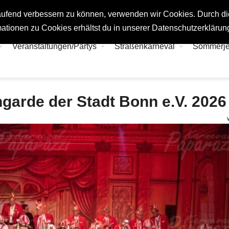
tlaufend verbessern zu können, verwenden wir Cookies. Durch d
ationen zu Cookies erhältst du in unserer Datenschutzerklärun
Veranstaltungen/Partys
Straßenkarneval
Sommerj
garde der Stadt Bonn e.V. 2026