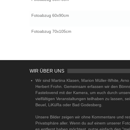
Fotoabzug 60x90cm
Fotoabzug 70x105cm
WIR ÜBER UNS
Wir sind Martina Klasen, Marion Müller-White, Arn
Herbert Frohn. Gemeinsam erfassen wir den Bönn
Fastelovend mit der Kamera, um euch durch unser
vielfältigen Veranstaltungen teilhaben zu lassen, se
Beuel, LiKüRa oder Bad Godesberg.
Unsere Bilder zeigen wir ohne Kommentare und res
Privatsphäre aller. Wenn du auf einem unserer Fot
es entfernt haben möchtest, nutze einfach den "me