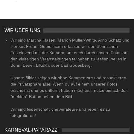
WIR ÜBER UNS
Wir sind Martina Klasen, Marion Müller-White, Arno Schatz und
Herbert Frohn. Gemeinsam erfassen wir den Bönnschen
Fastelovend mit der Kamera, um euch durch unsere Fotos an
den vielfältigen Veranstaltungen teilhaben zu lassen, sei es in
Bonn, Beuel, LiKüRa oder Bad Godesberg.
Unsere Bilder zeigen wir ohne Kommentare und respektieren
die Privatsphäre aller. Wenn du auf einem unserer Fotos
erscheinst und es entfernt haben möchtest, nutze einfach den
"melden"-Button neben dem Bild.
Wir sind leidenschaftliche Amateure und lieben es zu
fotografieren!
KARNEVAL-PAPARAZZI