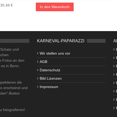
35.49 €
In den Warenkorb
KARNEVAL-PAPARAZZI
A
o Schatz und
Wir stellen uns vor
schen
e Fotos an den
AGB
i es in Bonn,
Datenschutz
Bild Lizenzen
pektieren die
Impressum
os erscheinst und
lden"-Button
u fotografieren!