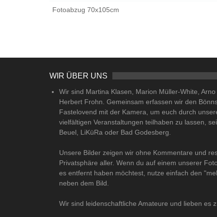
Fotoabzug 70x105cm
WIR ÜBER UNS
Wir sind Martina Klasen, Marion Müller-White, Arn
Herbert Frohn. Gemeinsam erfassen wir den Bönn
Fastelovend mit der Kamera, um euch durch unser
vielfältigen Veranstaltungen teilhaben zu lassen, se
Beuel, LiKüRa oder Bad Godesberg.
Unsere Bilder zeigen wir ohne Kommentare und res
Privatsphäre aller. Wenn du auf einem unserer Fot
es entfernt haben möchtest, nutze einfach den "me
neben dem Bild.
Wir sind leidenschaftliche Amateure und lieben es z