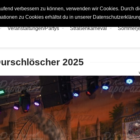
tlaufend verbessern zu können, verwenden wir Cookies. Durch d
ationen zu Cookies erhältst du in unserer Datenschutzerklärun
Veranstaltungen/Partys
Straßenkarneval
Sommerj
Durschlöscher 2025