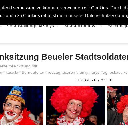
tlaufend verbessern zu können, verwenden wir Cookies. Durch d
ationen zu Cookies erhältst du in unserer Datenschutzerklärun
Veranstaltungen/Partys
Straßenkarneval
Sommerj
nksitzung Beueler Stadtsoldate
eine tolle Sitzung mit
r #kasalla #BerndStelter #redzaghusaren #funkymarys #agneskasulke
1
2
3
4
5
6
7
8
9
10