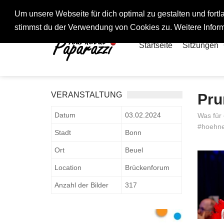
Fotos rund um den Fastelovend
Um unsere Webseite für dich optimal zu gestalten und for
stimmst du der Verwendung von Cookies zu. Weitere Inform
Startseite
Sitzungen
VERANSTALTUNG
Pru
Datum
03.02.2024
Was für 
#hoehne
Stadt
Bonn
Ort
Beuel
Location
Brückenforum
Anzahl der Bilder
317