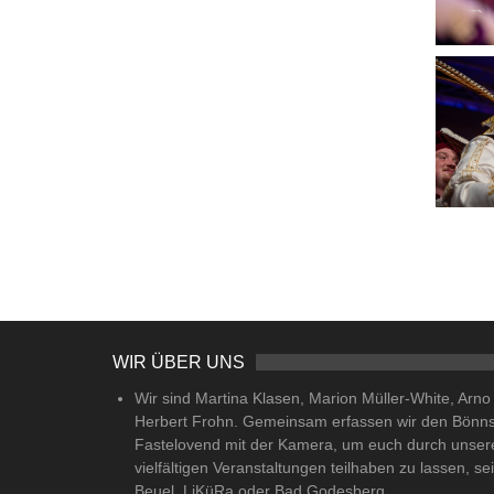
WIR ÜBER UNS
Wir sind Martina Klasen, Marion Müller-White, Arn
Herbert Frohn. Gemeinsam erfassen wir den Bönn
Fastelovend mit der Kamera, um euch durch unser
vielfältigen Veranstaltungen teilhaben zu lassen, se
Beuel, LiKüRa oder Bad Godesberg.