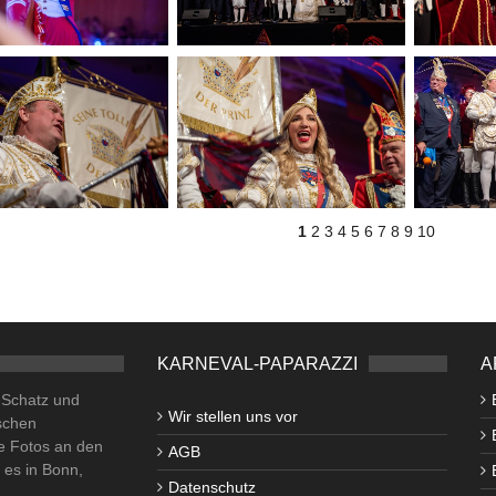
1
2
3
4
5
6
7
8
9
10
KARNEVAL-PAPARAZZI
A
o Schatz und
Wir stellen uns vor
schen
e Fotos an den
AGB
i es in Bonn,
Datenschutz