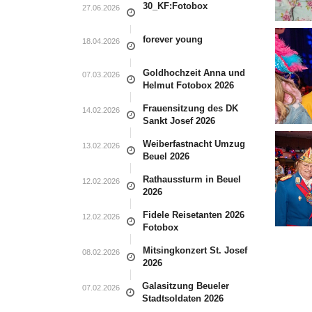
30_KF:Fotobox
27.06.2026
forever young
18.04.2026
Goldhochzeit Anna und
07.03.2026
Helmut Fotobox 2026
Frauensitzung des DK
14.02.2026
Sankt Josef 2026
Weiberfastnacht Umzug
13.02.2026
Beuel 2026
Rathaussturm in Beuel
12.02.2026
2026
Fidele Reisetanten 2026
12.02.2026
Fotobox
Mitsingkonzert St. Josef
08.02.2026
2026
Galasitzung Beueler
07.02.2026
Stadtsoldaten 2026