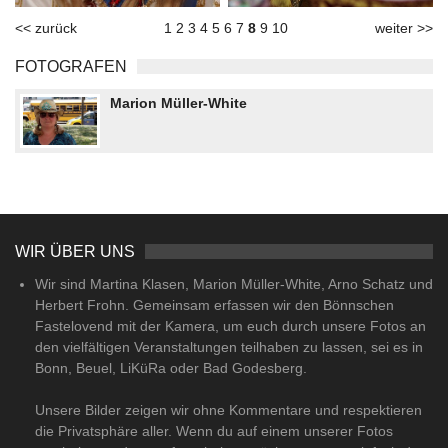
<< zurück
1
2
3
4
5
6
7
8
9
10
weiter >>
FOTOGRAFEN
Marion Müller-White
WIR ÜBER UNS
Wir sind Martina Klasen, Marion Müller-White, Arno Schatz und
Herbert Frohn. Gemeinsam erfassen wir den Bönnschen
Fastelovend mit der Kamera, um euch durch unsere Fotos an
den vielfältigen Veranstaltungen teilhaben zu lassen, sei es in
Bonn, Beuel, LiKüRa oder Bad Godesberg.
Unsere Bilder zeigen wir ohne Kommentare und respektieren
die Privatsphäre aller. Wenn du auf einem unserer Fotos