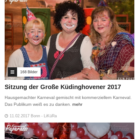
168 Bilder
Sitzung der Große Küdinghovener 2017
Hausgemachter Karneval gemischt mit kommerziellem Karneval.
Das Publikum weiß es zu danken.
mehr
11.02.2017 Bonn - LiKüRa