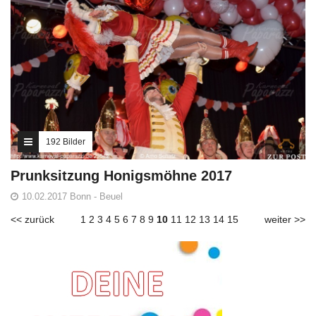
192 Bilder
Prunksitzung Honigsmöhne 2017
10.02.2017 Bonn - Beuel
<< zurück
1
2
3
4
5
6
7
8
9
10
11
12
13
14
15
weiter >>