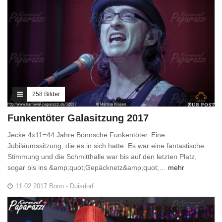
258 Bilder
Funkentöter Galasitzung 2017
Jecke 4x11=44 Jahre Bönnsche Funkentöter. Eine
Jubiläumssitzung, die es in sich hatte. Es war eine fantastische
Stimmung und die Schmitthalle war bis auf den letzten Platz,
sogar bis ins &amp;quot;Gepäcknetz&amp;quot;…
mehr
11.02.2017 Bonn - Duisdorf