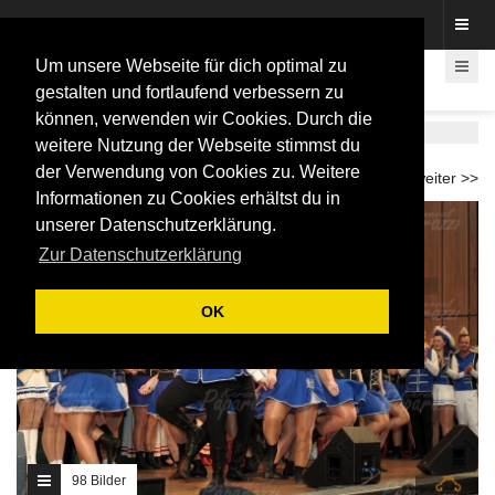
Fotos rund um den Fastelovend
Um unsere Webseite für dich optimal zu
gestalten und fortlaufend verbessern zu
können, verwenden wir Cookies. Durch die
SITZUNGEN
weitere Nutzung der Webseite stimmst du
der Verwendung von Cookies zu. Weitere
<< zurück
1
2
3
4
5
6
7
8
9
10
11
12
13
14
15
weiter >>
Informationen zu Cookies erhältst du in
unserer Datenschutzerklärung.
Zur Datenschutzerklärung
OK
98 Bilder