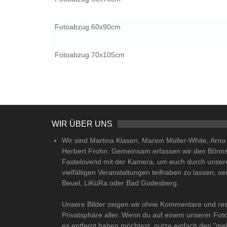
Fotoabzug 60x90cm
Fotoabzug 70x105cm
WIR ÜBER UNS
Wir sind Martina Klasen, Marion Müller-White, Arn
Herbert Frohn. Gemeinsam erfassen wir den Bönn
Fastelovend mit der Kamera, um euch durch unser
vielfältigen Veranstaltungen teilhaben zu lassen, se
Beuel, LiKüRa oder Bad Godesberg.
Unsere Bilder zeigen wir ohne Kommentare und res
Privatsphäre aller. Wenn du auf einem unserer Fot
es entfernt haben möchtest, nutze einfach den "me