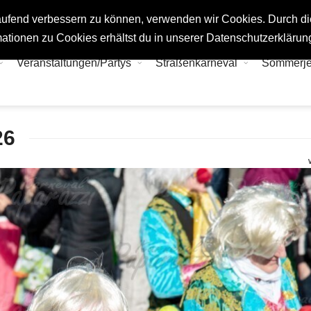
tlaufend verbessern zu können, verwenden wir Cookies. Durch d
ationen zu Cookies erhältst du in unserer Datenschutzerklärun
Veranstaltungen/Partys
Straßenkarneval
Sommerj
26