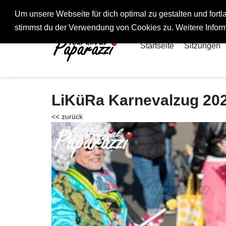
Fotos rund um den Fastelovend
Um unsere Webseite für dich optimal zu gestalten und for
stimmst du der Verwendung von Cookies zu. Weitere Inform
Startseite
Sitzungen
LiKüRa Karnevalzug 20
<< zurück