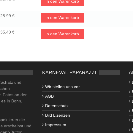
In den Warenkorb
28.99 €
In den Warenkorb
35.49 €
In den Warenkorb
KARNEVAL-PAPARAZZI
A
o Schatz und
Wir stellen uns vor
schen
e Fotos an den
AGB
i es in Bonn,
Datenschutz
Bild Lizenzen
pektieren die
Impressum
os erscheinst und
lden"-Button