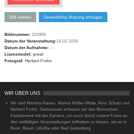
Bild melden
Gewerbliche Nutzung anfragen
Bildnummer:
233985
Datum der Veranstaltung:
16.02.2026
Datum der Aufnahme:
---
Lizenzmodel:
privat
Fotograf:
Herbert Frohn
WIR ÜBER UNS
Wir sind Martina Klasen, Marion Müller-White, Arno Schatz und
Herbert Frohn. Gemeinsam erfassen wir den Bönnschen
Fastelovend mit der Kamera, um euch durch unsere Fotos an
den vielfältigen Veranstaltungen teilhaben zu lassen, sei es in
Bonn, Beuel, LiKüRa oder Bad Godesberg.