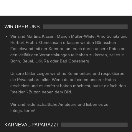
WIR ÜBER UNS
Wir sind Martina Klasen, Marion Müller-White, Arno Schatz und
Herbert Frohn. Gemeinsam erfassen wir den Bönnschen
Fastelovend mit der Kamera, um euch durch unsere Fotos an
den vielfältigen Veranstaltungen teilhaben zu lassen, sei es in
Bonn, Beuel, LiKüRa oder Bad Godesberg.
Unsere Bilder zeigen wir ohne Kommentare und respektieren
die Privatsphäre aller. Wenn du auf einem unserer Fotos
erscheinst und es entfernt haben möchtest, nutze einfach den
"melden"-Button neben dem Bild.
Wir sind leidenschaftliche Amateure und lieben es zu
fotografieren!
KARNEVAL-PAPARAZZI