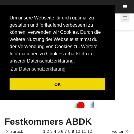
Fotos rund um den Fastelovend
Um unsere Webseite für dich optimal zu
gestalten und fortlaufend verbessern zu
können, verwenden wir Cookies. Durch die
weitere Nutzung der Webseite stimmst du
der Verwendung von Cookies zu. Weitere
Informationen zu Cookies erhältst du in
unserer Datenschutzerklärung.
Zur Datenschutzerklärung
OK
Festkommers ABDK
<< zurück
1
2
3
4
5
6
7
8
9
10
11
12
weiter >>