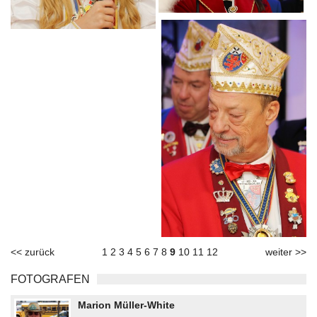
<< zurück
1
2
3
4
5
6
7
8
9
10
11
12
weiter >>
FOTOGRAFEN
Marion Müller-White