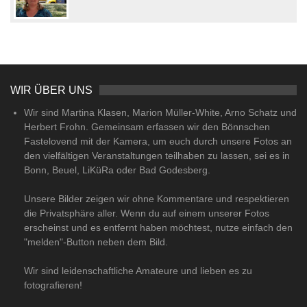
WIR ÜBER UNS
Wir sind Martina Klasen, Marion Müller-White, Arno Schatz und
Herbert Frohn. Gemeinsam erfassen wir den Bönnschen
Fastelovend mit der Kamera, um euch durch unsere Fotos an
den vielfältigen Veranstaltungen teilhaben zu lassen, sei es in
Bonn, Beuel, LiKüRa oder Bad Godesberg.
Unsere Bilder zeigen wir ohne Kommentare und respektieren
die Privatsphäre aller. Wenn du auf einem unserer Fotos
erscheinst und es entfernt haben möchtest, nutze einfach den
"melden"-Button neben dem Bild.
Wir sind leidenschaftliche Amateure und lieben es zu
fotografieren!