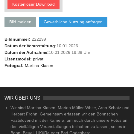
Kostenloser Download
Bild melden
Gewerbliche Nutzung anfragen
Bildnummer:
222299
Datum der Veranstaltung:
10.01.2026
Datum der Aufnahme:
10.01.2026 19:38 Uhr
Lizenzmodel:
privat
Fotograf:
Martina Klasen
WIR ÜBER UNS
Wir sind Martina Klasen, Marion Müller-White, Arno Schatz und
Herbert Frohn. Gemeinsam erfassen wir den Bönnschen
Fastelovend mit der Kamera, um euch durch unsere Fotos an
den vielfältigen Veranstaltungen teilhaben zu lassen, sei es in
Bonn, Beuel, LiKüRa oder Bad Godesberg.