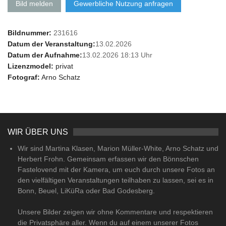
Bild melden
Gewerbliche Nutzung anfragen
Bildnummer:
231616
Datum der Veranstaltung:
13.02.2026
Datum der Aufnahme:
13.02.2026 18:13 Uhr
Lizenzmodel:
privat
Fotograf:
Arno Schatz
WIR ÜBER UNS
Wir sind Martina Klasen, Marion Müller-White, Arno Schatz und
Herbert Frohn. Gemeinsam erfassen wir den Bönnschen
Fastelovend mit der Kamera, um euch durch unsere Fotos an
den vielfältigen Veranstaltungen teilhaben zu lassen, sei es in
Bonn, Beuel, LiKüRa oder Bad Godesberg.
Unsere Bilder zeigen wir ohne Kommentare und respektieren
die Privatsphäre aller. Wenn du auf einem unserer Fotos