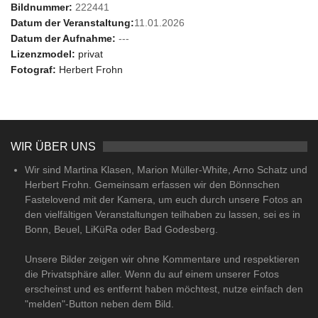
Bildnummer:
222441
Datum der Veranstaltung:
11.01.2026
Datum der Aufnahme:
---
Lizenzmodel:
privat
Fotograf:
Herbert Frohn
WIR ÜBER UNS
Wir sind Martina Klasen, Marion Müller-White, Arno Schatz und
Herbert Frohn. Gemeinsam erfassen wir den Bönnschen
Fastelovend mit der Kamera, um euch durch unsere Fotos an
den vielfältigen Veranstaltungen teilhaben zu lassen, sei es in
Bonn, Beuel, LiKüRa oder Bad Godesberg.
Unsere Bilder zeigen wir ohne Kommentare und respektieren
die Privatsphäre aller. Wenn du auf einem unserer Fotos
erscheinst und es entfernt haben möchtest, nutze einfach den
"melden"-Button neben dem Bild.