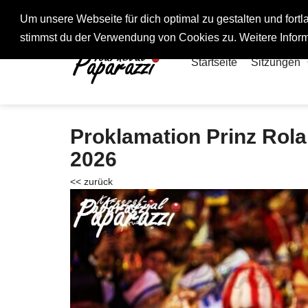
Fotos rund um den Fastelovend
Um unsere Webseite für dich optimal zu gestalten und for
stimmst du der Verwendung von Cookies zu. Weitere Inform
Startseite
Sitzungen
Proklamation Prinz Rolan
2026
<< zurück