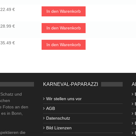
22.49 €
In den Warenkorb
28.99 €
In den Warenkorb
35.49 €
In den Warenkorb
KARNEVAL-PAPARAZZI
A
o Schatz und
Wir stellen uns vor
schen
e Fotos an den
AGB
i es in Bonn,
Datenschutz
Bild Lizenzen
pektieren die