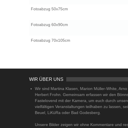
Fotoabzug 50x75cm
Fotoabzug 60x90cm
Fotoabzug 70x105cm
WIR ÜBER UNS
Wir sind Martina Klasen, Marion Müller-White, Arn
Herbert Frohn. Gemeinsam erfassen wir den Bönn
Fastelovend mit der Kamera, um euch durch unser
vielfältigen Veranstaltungen teilhaben zu lassen, se
Beuel, LiKüRa oder Bad Godesberg.
Unsere Bilder zeigen wir ohne Kommentare und res