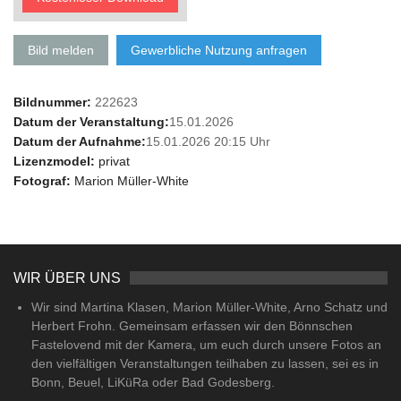
Bild melden
Gewerbliche Nutzung anfragen
Bildnummer:
222623
Datum der Veranstaltung:
15.01.2026
Datum der Aufnahme:
15.01.2026 20:15 Uhr
Lizenzmodel:
privat
Fotograf:
Marion Müller-White
WIR ÜBER UNS
Wir sind Martina Klasen, Marion Müller-White, Arno Schatz und
Herbert Frohn. Gemeinsam erfassen wir den Bönnschen
Fastelovend mit der Kamera, um euch durch unsere Fotos an
den vielfältigen Veranstaltungen teilhaben zu lassen, sei es in
Bonn, Beuel, LiKüRa oder Bad Godesberg.