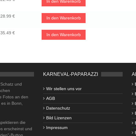
In den Warenkorb
28.99 €
In den Warenkorb
35.49 €
In den Warenkorb
KARNEVAL-PAPARAZZI
A
o Schatz und
Wir stellen uns vor
schen
e Fotos an den
AGB
i es in Bonn,
Datenschutz
Bild Lizenzen
pektieren die
Impressum
os erscheinst und
lden"-Button