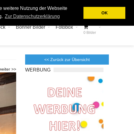
Login
Kontakt
ie weitere Nutzung der Webseite
OK
g.
Zur Datenschutzerklärung
eck
Bonner Bilder
Fotobox
0 Bilder
<< Zurück zur Übersicht
weiter >>
WERBUNG