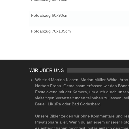
Fotoabzug 60x90cm
Fotoabzug 70x105cm
WIR ÜBER UNS
Wir sind Martina Klasen, Marion Müller-White, Arn
Herbert Frohn. Gemeinsam erfassen wir den Bönn
Fastelovend mit der Kamera, um euch durch unser
vielfältigen Veranstaltungen teilhaben zu lassen, se
Beuel, LiKüRa oder Bad Godesberg.
Unsere Bilder zeigen wir ohne Kommentare und res
Privatsphäre aller. Wenn du auf einem unserer Fot
es entfernt haben möchtest, nutze einfach den "me