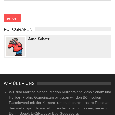
FOTOGRAFEN
Arno Schatz
WIR ÜBER UNS
Wir sind Martina Klasen, Marion Müller-White, Arno Schatz und
Herbert Frohn. Gemeinsam erfassen wir den Bönnschen
Fastelovend mit der Kamera, um euch durch unsere Fotos an
den vielfältigen Veranstaltungen teilhaben zu lassen, sei es in
Bonn, Beuel, LiKüRa oder Bad Godesberg.