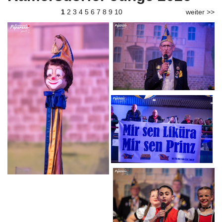
1
2
3
4
5
6
7
8
9
10
weiter >>