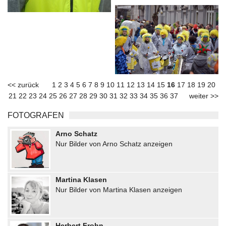
<< zurück
1
2
3
4
5
6
7
8
9
10
11
12
13
14
15
16
17
18
19
20
21
22
23
24
25
26
27
28
29
30
31
32
33
34
35
36
37
weiter >>
FOTOGRAFEN
Arno Schatz
Nur Bilder von Arno Schatz anzeigen
Martina Klasen
Nur Bilder von Martina Klasen anzeigen
Herbert Frohn