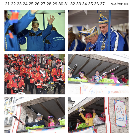
21
22
23
24
25
26
27
28
29
30
31
32
33
34
35
36
37
weiter >>