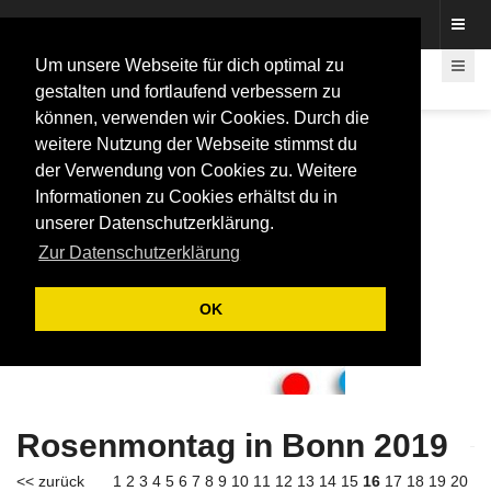
Fotos rund um den Fastelovend
Um unsere Webseite für dich optimal zu
gestalten und fortlaufend verbessern zu
können, verwenden wir Cookies. Durch die
weitere Nutzung der Webseite stimmst du
der Verwendung von Cookies zu. Weitere
Informationen zu Cookies erhältst du in
unserer Datenschutzerklärung.
Zur Datenschutzerklärung
OK
Rosenmontag in Bonn 2019
<< zurück
1
2
3
4
5
6
7
8
9
10
11
12
13
14
15
16
17
18
19
20