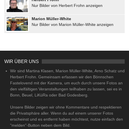
Nur Bilder von Herbert Frohn anzeigen
Marion Müller-White
Nur Bilder von Marion Müller-White anzeigen
WIR ÜBER UNS
Wir sind Martina Klasen, Marion Müller-White, Arno Schatz und
Herbert Frohn. Gemeinsam erfassen wir den Bönnschen
Fastelovend mit der Kamera, um euch durch unsere Fotos an
den vielfältigen Veranstaltungen teilhaben zu lassen, sei es in
Bonn, Beuel, LiKüRa oder Bad Godesberg.
Unsere Bilder zeigen wir ohne Kommentare und respektieren
die Privatsphäre aller. Wenn du auf einem unserer Fotos
erscheinst und es entfernt haben möchtest, nutze einfach den
"melden"-Button neben dem Bild.