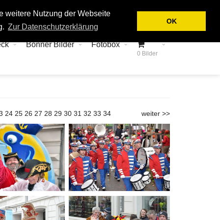
Login
Kontakt
ie weitere Nutzung der Webseite
OK
g.
Zur Datenschutzerklärung
eck
Bonner Bilder
Fotobox
0 Bilder
3
24
25
26
27
28
29
30
31
32
33
34
weiter >>