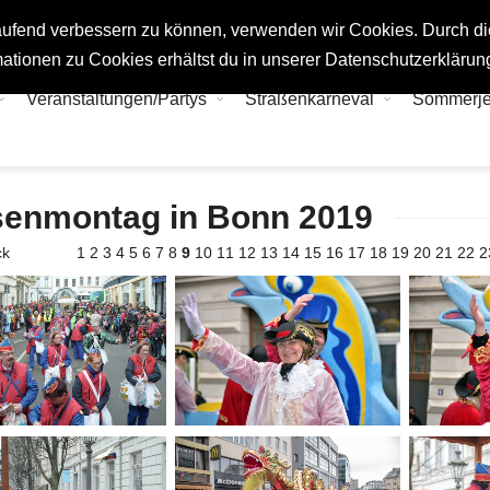
tlaufend verbessern zu können, verwenden wir Cookies. Durch d
ationen zu Cookies erhältst du in unserer Datenschutzerklärun
Veranstaltungen/Partys
Straßenkarneval
Sommerj
enmontag in Bonn 2019
ck
1
2
3
4
5
6
7
8
9
10
11
12
13
14
15
16
17
18
19
20
21
22
2