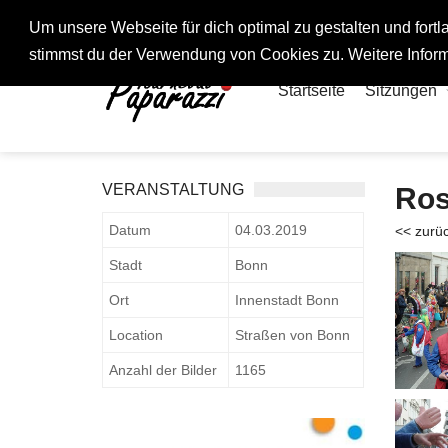
Fotos rund um den Fastelovend
Um unsere Webseite für dich optimal zu gestalten und for
stimmst du der Verwendung von Cookies zu. Weitere Inform
Startseite
Sitzungen
VERANSTALTUNG
Ros
Datum
04.03.2019
<< zurü
Stadt
Bonn
Ort
Innenstadt Bonn
Location
Straßen von Bonn
Anzahl der Bilder
1165