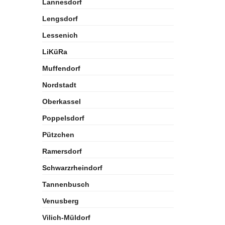
Lannesdorf
Lengsdorf
Lessenich
LiKüRa
Muffendorf
Nordstadt
Oberkassel
Poppelsdorf
Pützchen
Ramersdorf
Schwarzrheindorf
Tannenbusch
Venusberg
Vilich-Müldorf