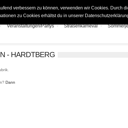
tlaufend verbessern zu können, verwenden wir Cookies. Durch d
ationen zu Cookies erhältst du in unserer Datenschutzerklärun
Veranstaltungen/Partys
Straßenkarneval
Sommerj
 - HARDTBERG
brik.
en?
Dann