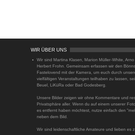
WIR ÜBER UNS
Wir sind Martina Klasen, Marion Müller-White, Arn
Herbert Frohn. Gemeinsam erfassen wir den Bönn
Fastelovend mit der Kamera, um euch durch unser
vielfältigen Veranstaltungen teilhaben zu lassen, se
Beuel, LiKüRa oder Bad Godesberg.
Unsere Bilder zeigen wir ohne Kommentare und res
Privatsphäre aller. Wenn du auf einem unserer Fot
es entfernt haben möchtest, nutze einfach den "me
neben dem Bild.
Wir sind leidenschaftliche Amateure und lieben es z