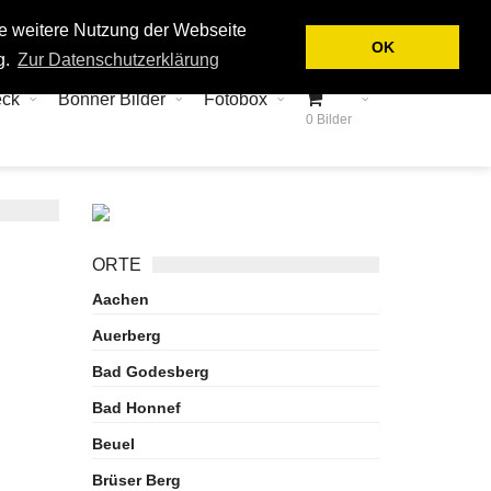
Login
Kontakt
ie weitere Nutzung der Webseite
OK
g.
Zur Datenschutzerklärung
eck
Bonner Bilder
Fotobox
0 Bilder
ORTE
Aachen
Auerberg
Bad Godesberg
Bad Honnef
Beuel
Brüser Berg