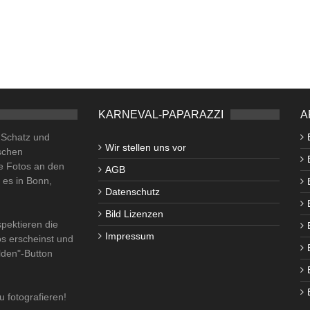
KARNEVAL-PAPARAZZI
A
o Schatz und
Wir stellen uns vor
schen
e Fotos an den
AGB
i es in Bonn,
Datenschutz
Bild Lizenzen
pektieren die
Impressum
os erscheinst und
lden"-Button
u fotografieren!