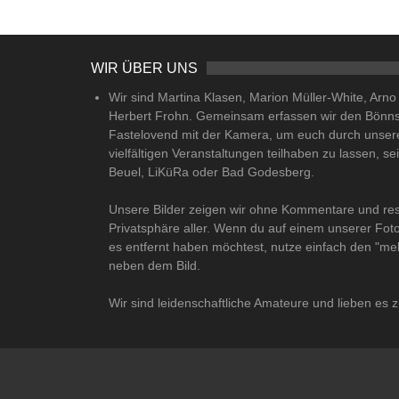
WIR ÜBER UNS
Wir sind Martina Klasen, Marion Müller-White, Arn
Herbert Frohn. Gemeinsam erfassen wir den Bönn
Fastelovend mit der Kamera, um euch durch unser
vielfältigen Veranstaltungen teilhaben zu lassen, se
Beuel, LiKüRa oder Bad Godesberg.
Unsere Bilder zeigen wir ohne Kommentare und res
Privatsphäre aller. Wenn du auf einem unserer Fot
es entfernt haben möchtest, nutze einfach den "me
neben dem Bild.
Wir sind leidenschaftliche Amateure und lieben es z