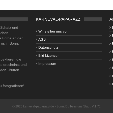
KARNEVAL-PAPARAZZI
A
o Schatz und
Wir stellen uns vor
schen
e Fotos an den
AGB
i es in Bonn,
Datenschutz
Bild Lizenzen
pektieren die
Impressum
os erscheinst und
lden"-Button
u fotografieren!
© 2026 karneval-paparazzi.de - Bonn, Du bess uns Stadt. V:1.71