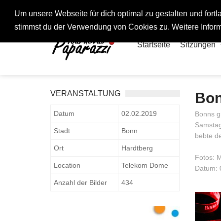
Fotos rund um den Fastelovend
Um unsere Webseite für dich optimal zu gestalten und for
stimmst du der Verwendung von Cookies zu. Weitere Inform
Startseite
Sitzungen
VERANSTALTUNG
Bon
Datum
02.02.2019
Bonns gr
Samstag
Stadt
Bonn
bebte de
Ort
Hardtberg
Fotos: M
Location
Telekom Dome
Datum: 
Anzahl der Bilder
434