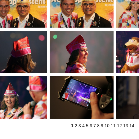
1
2
3
4
5
6
7
8
9
10
11
12
13
14