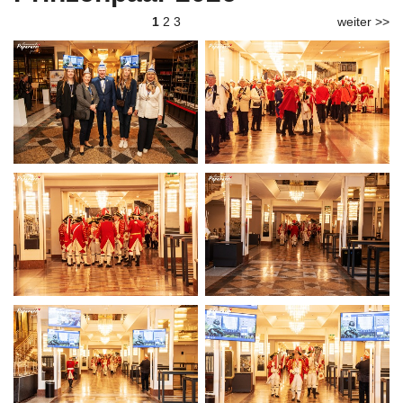
1
2
3
weiter >>